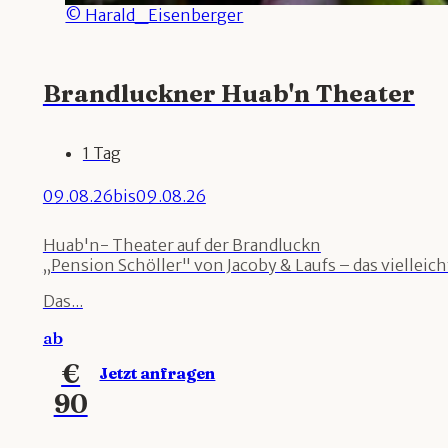
© Harald_Eisenberger
Brandluckner Huab'n Theater
1 Tag
09.08.26
bis
09.08.26
Huab'n- Theater auf der Brandluckn
„Pension Schöller" von Jacoby & Laufs – das vielle
Das...
ab
€
Jetzt anfragen
90