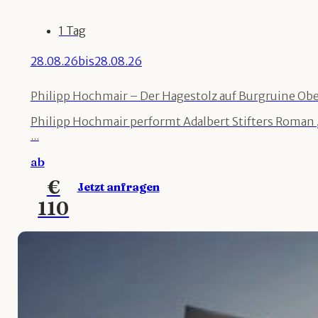
1 Tag
28.08.26
bis
28.08.26
Philipp Hochmair – Der Hagestolz auf Burgruine Ob
Philipp Hochmair performt Adalbert Stifters Roman „
...
ab
€
Jetzt anfragen
110