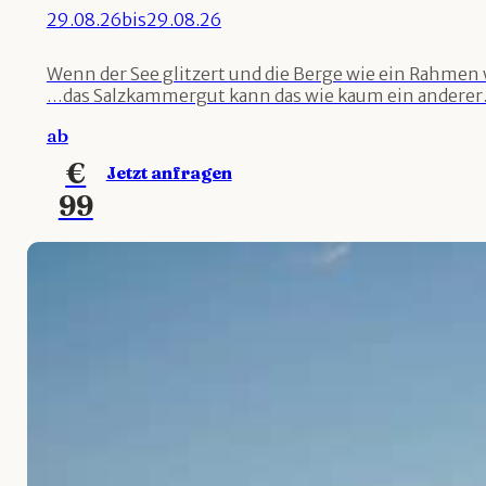
29.08.26
bis
29.08.26
Wenn der See glitzert und die Berge wie ein Rahme
…das Salzkammergut kann das wie kaum ein anderer.
ab
€
Jetzt anfragen
99