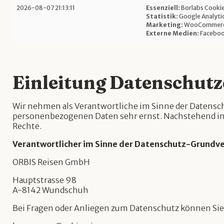
2026-08-07 21:13:11
Essenziell
:
Borlabs Cooki
Statistik
:
Google Analyti
Marketing
:
WooCommerce
Externe Medien
:
Facebo
Einleitung Datenschut
Wir nehmen als Verantwortliche im Sinne der Daten
personenbezogenen Daten sehr ernst. Nachstehend inf
Rechte.
Verantwortlicher im Sinne der Datenschutz-Grundv
ORBIS Reisen GmbH
Hauptstrasse 98
A-8142 Wundschuh
Bei Fragen oder Anliegen zum Datenschutz können Sie 