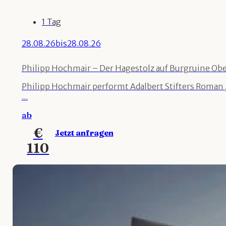
1 Tag
28.08.26
bis
28.08.26
Philipp Hochmair – Der Hagestolz auf Burgruine Ob
Philipp Hochmair performt Adalbert Stifters Roman „
...
ab
€
Jetzt anfragen
110