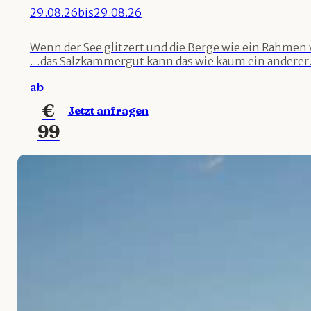
29.08.26
bis
29.08.26
Wenn der See glitzert und die Berge wie ein Rahme
…das Salzkammergut kann das wie kaum ein anderer.
ab
€
Jetzt anfragen
99