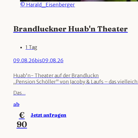
© Harald_Eisenberger
Brandluckner Huab'n Theater
1 Tag
09.08.26
bis
09.08.26
Huab'n- Theater auf der Brandluckn
„Pension Schöller" von Jacoby & Laufs – das vielle
Das...
ab
€
Jetzt anfragen
90